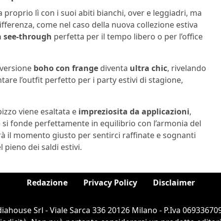
 proprio lì con i suoi abiti bianchi, over e leggiadri, ma
ifferenza, come nel caso della nuova collezione estiva
a see-through
perfetta per il tempo libero o per l’office
 versione
boho con frange
diventa
ultra chic
, rivelando
re l’outfit perfetto per i party estivi di stagione,
pizzo viene esaltata e
impreziosita da applicazioni
,
si fonde perfettamente in equilibrio con l’armonia del
rà il momento giusto per sentirci raffinate e sognanti
pieno dei saldi estivi.
Redazione
Privacy Policy
Disclaimer
ahouse Srl - Viale Sarca 336 20126 Milano - P.Iva 069336709