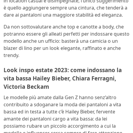
in location casual e disimpegnate, l’unico suggerimento
è quello aggiungere sempre una cintura, che tenderà a
dare ai pantaloni una maggiore stabilità ed eleganza.
Da non sottovalutare anche top e canotte a body, che
potranno essere gli alleati perfetti per indossare questo
modello anche un ufficio: basterà una camicia o un
blazer di lino per un look elegante, raffinato e anche
trendy.
Look inspo estate 2023: come indossano la
vita bassa Hailey Bieber, Chiara Ferragni,
Victoria Beckam
Le modelle più amate dalla Gen Z hanno senz’altro
contribuito a sdoganare la moda dei pantaloni a vita
bassa ed in testa a tutte c’è Hailey Bieber, fervente
amante dei pantaloni cargo a vita bassa: da lei
possiamo rubare un piccolo accorgimento a cui la
modella e influencer cerca sempre di fare attenzione,