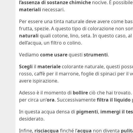
l’assenza di sostanze chimiche
nocive. È possibil
materiali
necessari.
Per essere una tinta naturale deve avere come ba
frutta, spezie. A questo tipo di colorazione non sono
naturali
quali cotone, lino, seta. In questo caso, a
dell’acqua, un filtro o colino.
Vediamo
come usare
questi
strumenti
.
Scegli
il
materiale
colorante naturale, questi pos
rosso, caffè per il marrone, foglie di spinaci per il
avere ispirazione.
Adesso è il momento di
bollire
ciò che hai trovato.
per circa un’
ora
. Successivamente
filtra il liquido
In questa acqua densa di
pigmenti
,
immergi il te
desiderato.
Infine,
risciacqua
finché l’
acqua
non diventa
pulit