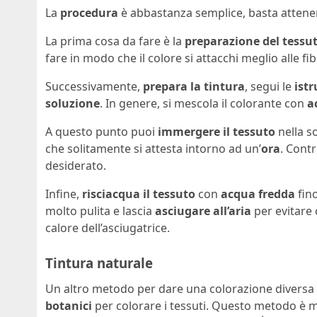
La
procedura
è abbastanza semplice, basta attener
La prima cosa da fare è la
preparazione del tessu
fare in modo che il colore si attacchi meglio alle fib
Successivamente,
prepara la tintura
, segui le
istr
soluzione
. In genere, si mescola il colorante con
a
A questo punto puoi
immergere il tessuto
nella so
che solitamente si attesta intorno ad un’
ora
. Contr
desiderato.
Infine,
risciacqua il tessuto
con
acqua fredda
fin
molto pulita e lascia
asciugare all’aria
per evitare 
calore dell’asciugatrice.
Tintura naturale
Un altro metodo per dare una colorazione diversa a
botanici
per colorare i tessuti. Questo metodo è 