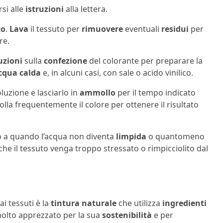
si alle
istruzioni
alla lettera.
to
.
Lava
il tessuto per
rimuovere
eventuali
residui
per
re.
uzioni
sulla
confezione
del colorante per preparare la
cqua calda
e, in alcuni casi, con sale o acido vinilico.
luzione e lasciarlo in
ammollo
per il tempo indicato
olla frequentemente il colore per ottenere il risultato
o a quando l’acqua non diventa
limpida
o quantomeno
che il tessuto venga troppo stressato o rimpicciolito dal
i tessuti è la
tintura naturale
che utilizza
ingredienti
molto apprezzato per la sua
sostenibilità
e per