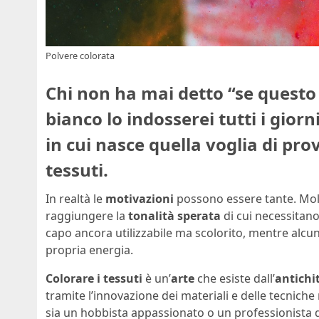
Polvere colorata
Chi non ha mai detto “se questo 
bianco lo indosserei tutti i gior
in cui nasce quella voglia di pro
tessuti.
In realtà le
motivazioni
possono essere tante. Mol
raggiungere la
tonalità sperata
di cui necessitano
capo ancora utilizzabile ma scolorito, mentre alcu
propria energia.
Colorare i tessuti
è un’
arte
che esiste dall’
antichi
tramite l’innovazione dei materiali e delle tecnich
sia un hobbista appassionato o un professionista d