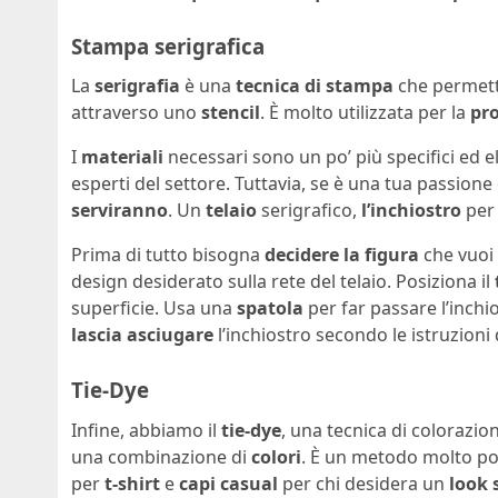
Stampa serigrafica
La
serigrafia
è una
tecnica di stampa
che permett
attraverso uno
stencil
. È molto utilizzata per la
pro
I
materiali
necessari sono un po’ più specifici ed e
esperti del settore. Tuttavia, se è una tua passione 
serviranno
. Un
telaio
serigrafico,
l’inchiostro
per 
Prima di tutto bisogna
decidere la figura
che vuoi 
design desiderato sulla rete del telaio. Posiziona il
superficie. Usa una
spatola
per far passare l’inchio
lascia asciugare
l’inchiostro secondo le istruzioni
Tie-Dye
Infine, abbiamo il
tie-dye
, una tecnica di colorazi
una combinazione di
colori
. È un metodo molto pop
per
t-shirt
e
capi casual
per chi desidera un
look 