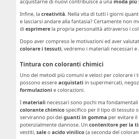
acquistarne di nuovi contribuisce a una
moda più 
Infine, la
creatività
. Nella vita di tutti i giorni qu
e lasciarsi andare alla fantasia? Certamente non m
di
esprimere
la propria personalità attraverso i col
Dopo aver compreso le motivazioni ed aver valutat
colorare i tessuti
, vedremo i materiali necessari e 
Tintura con coloranti chimici
Uno dei metodi più comuni e veloci per colorare i te
possono essere
acquistati
in supermercati, negozi 
formulazioni
e colorazioni.
I
materiali
necessari sono pochi ma fondamentali pe
colorante chimico
specifico per il tipo di tessuto s
serviranno poi dei
guanti in gomma
per evitare i
potenzialmente dannose. Un
contenitore per la t
vestiti,
sale
o
acido vinilico
(a seconda del colorant