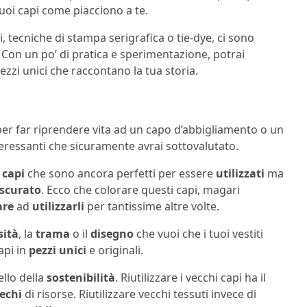
tuoi capi come piacciono a te.
li, tecniche di stampa serigrafica o tie-dye, ci sono
. Con un po’ di pratica e sperimentazione, potrai
ezzi unici che raccontano la tua storia.
per far riprendere vita ad un capo d’abbigliamento o un
eressanti che sicuramente avrai sottovalutato.
o
capi
che sono ancora perfetti per essere
utilizzati
ma
ascurato
. Ecco che colorare questi capi, magari
are
ad
utilizzarli
per tantissime altre volte.
sità
, la
trama
o il
disegno
che vuoi che i tuoi vestiti
api in
pezzi unici
e originali.
ello della
sostenibilità
. Riutilizzare i vecchi capi ha il
rechi
di risorse. Riutilizzare vecchi tessuti invece di