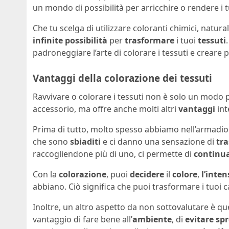
un mondo di possibilità per arricchire o rendere i 
Che tu scelga di utilizzare coloranti chimici, natura
infinite possibilità
per
trasformare
i tuoi
tessuti
padroneggiare l’arte di colorare i tessuti e creare p
Vantaggi della colorazione dei tessuti
Ravvivare o colorare i tessuti non è solo un modo 
accessorio, ma offre anche molti altri
vantaggi
int
Prima di tutto, molto spesso abbiamo nell’armadi
che sono
sbiaditi
e ci danno una sensazione di
tr
raccogliendone più di uno, ci permette di
continu
Con la
colorazione
, puoi
decidere
il
colore
,
l’inten
abbiano. Ciò significa che puoi trasformare i tuoi c
Inoltre, un altro aspetto da non sottovalutare è qu
vantaggio di fare bene all’
ambiente
, di
evitare sp