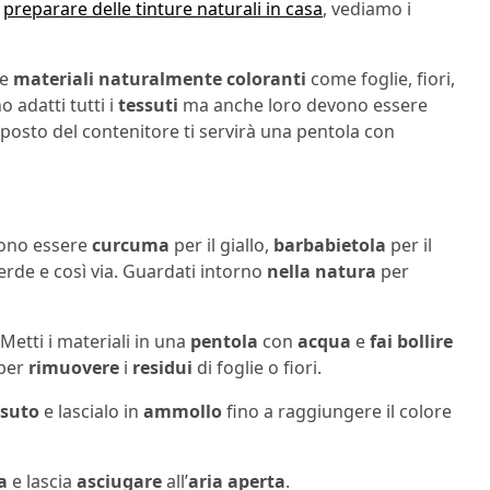
e
preparare delle tinture naturali in casa
, vediamo i
se
materiali naturalmente coloranti
come foglie, fiori,
 adatti tutti i
tessuti
ma anche loro devono essere
l posto del contenitore ti servirà una pentola con
sono essere
curcuma
per il giallo,
barbabietola
per il
 verde e così via. Guardati intorno
nella natura
per
 Metti i materiali in una
pentola
con
acqua
e
fai bollire
per
rimuovere
i
residui
di foglie o fiori.
ssuto
e lascialo in
ammollo
fino a raggiungere il colore
a
e lascia
asciugare
all’
aria
aperta
.