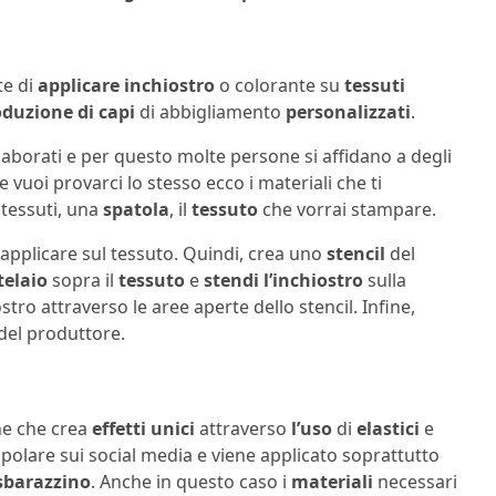
e di
applicare inchiostro
o colorante su
tessuti
duzione di capi
di abbigliamento
personalizzati
.
laborati e per questo molte persone si affidano a degli
e vuoi provarci lo stesso ecco i materiali che ti
tessuti, una
spatola
, il
tessuto
che vorrai stampare.
applicare sul tessuto. Quindi, crea uno
stencil
del
telaio
sopra il
tessuto
e
stendi
l’inchiostro
sulla
stro attraverso le aree aperte dello stencil. Infine,
 del produttore.
one che crea
effetti unici
attraverso
l’uso
di
elastici
e
olare sui social media e viene applicato soprattutto
sbarazzino
. Anche in questo caso i
materiali
necessari