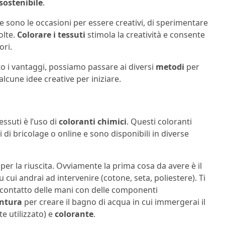
sostenibile
.
ante sono le occasioni per essere creativi, di sperimentare
olte.
Colorare i tessuti
stimola la creatività e consente
ori.
o i vantaggi, possiamo passare ai diversi
metodi
per
alcune idee creative per iniziare.
ssuti è l’uso di
coloranti chimici
. Questi coloranti
di bricolage o online e sono disponibili in diverse
r la riuscita. Ovviamente la prima cosa da avere è il
u cui andrai ad intervenire (cotone, seta, poliestere). Ti
l contatto delle mani con delle componenti
intura
per creare il bagno di acqua in cui immergerai il
e utilizzato) e
colorante
.