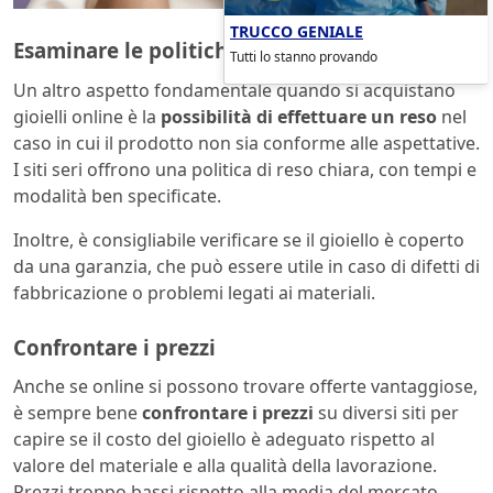
TRUCCO GENIALE
Esaminare le politiche di reso e garanzia
Tutti lo stanno provando
Un altro aspetto fondamentale quando si acquistano
gioielli online è la
possibilità di effettuare un reso
nel
caso in cui il prodotto non sia conforme alle aspettative.
I siti seri offrono una politica di reso chiara, con tempi e
modalità ben specificate.
Inoltre, è consigliabile verificare se il gioiello è coperto
da una garanzia, che può essere utile in caso di difetti di
fabbricazione o problemi legati ai materiali.
Confrontare i prezzi
Anche se online si possono trovare offerte vantaggiose,
è sempre bene
confrontare i prezzi
su diversi siti per
capire se il costo del gioiello è adeguato rispetto al
valore del materiale e alla qualità della lavorazione.
Prezzi troppo bassi rispetto alla media del mercato