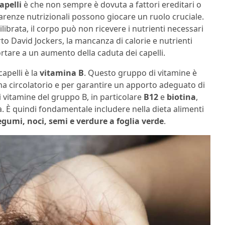
apelli
è che non sempre è dovuta a fattori ereditari o
renze nutrizionali possono giocare un ruolo cruciale.
ibrata, il corpo può non ricevere i nutrienti necessari
rto David Jockers, la mancanza di calorie e nutrienti
tare a un aumento della caduta dei capelli.
apelli è la
vitamina B
. Questo gruppo di vitamine è
ma circolatorio e per garantire un apporto adeguato di
 di vitamine del gruppo B, in particolare
B12
e
biotina
,
va. È quindi fondamentale includere nella dieta alimenti
legumi, noci, semi e verdure a foglia verde
.