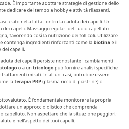
ade. È importante adottare strategie di gestione dello
e dedicare del tempo a hobby e attività rilassanti.
scurato nella lotta contro la caduta dei capelli. Un
 dei capelli. Massaggi regolari del cuoio capelluto
a, favorendo così la nutrizione dei follicoli. Utilizzare
he contenga ingredienti rinforzanti come la
biotina
e il
dei capelli.
caduta dei capelli persiste nonostante i cambiamenti
atologo
o a un
tricologo
può fornire analisi specifiche
 trattamenti mirati. In alcuni casi, potrebbe essere
come la
terapia PRP
(plasma ricco di piastrine) o
ttovalutato. È fondamentale monitorare la propria
 adottare un approccio olistico che comprenda
io capelluto. Non aspettare che la situazione peggiori;
lute e nell’aspetto dei tuoi capelli.