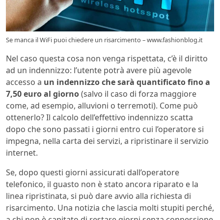
Se manca il WiFi puoi chiedere un risarcimento – www.fashionblog.it
Nel caso questa cosa non venga rispettata, c’è il diritto
ad un indennizzo: l’utente potrà avere più agevole
accesso a
un indennizzo che sarà quantificato fino a
7,50 euro al giorno
(salvo il caso di forza maggiore
come, ad esempio, alluvioni o terremoti). Come può
ottenerlo? Il calcolo dell’effettivo indennizzo scatta
dopo che sono passati i giorni entro cui l’operatore si
impegna, nella carta dei servizi, a ripristinare il servizio
internet.
Se, dopo questi giorni assicurati dall’operatore
telefonico, il guasto non è stato ancora riparato e la
linea ripristinata, si può dare avvio alla richiesta di
risarcimento. Una notizia che lascia molti stupiti perché,
a chi non è capitato di restare giorni senza connessione