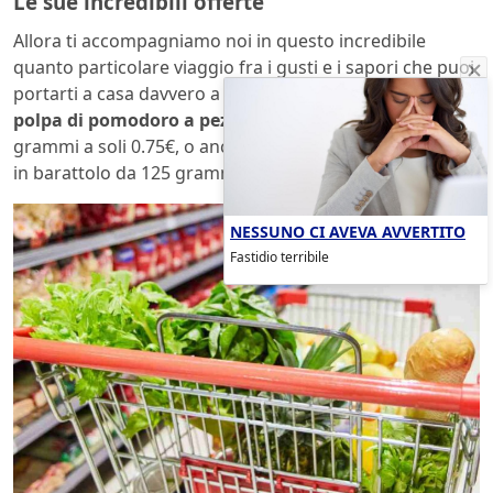
Le sue incredibili offerte
Allora ti accompagniamo noi in questo incredibile
quanto particolare viaggio fra i gusti e i sapori che puoi
portarti a casa davvero a poco prezzo. Iniziamo con la
polpa di pomodoro a pezzetti
, in bottiglia da 680
grammi a soli 0.75€, o anche
le olive nere denocciolate
in barattolo da 125 grammi, a soli 0.89€.
NESSUNO CI AVEVA AVVERTITO
Fastidio terribile