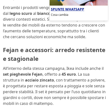
Entrambi i prodotti vengono venduti in varie finiture,
SPUNTE WHATSAPP
dal
legno scuro
al
bianco laccato
, per adattarsi a
Cosa cambia
diversi contesti estetici. Secondo i dati riportati da Ikea,
le vendite dei mobili da esterno tendono a crescere con
l’aumento delle temperature, soprattutto tra i clienti
che cercano soluzioni economiche ma solide.
Fejan e accessori: arredo resistente
e stagionale
All’interno della stessa campagna, Ikea include anche il
set pieghevole Fejan
, offerto a
45 euro
. La sua
struttura in
acciaio zincato
, con trattamento a polvere,
è progettata per restare esposta a pioggia e sole senza
perdere stabilità. Il set è pensato per l’uso quotidiano in
giardini o cortili, dove non sempre è possibile spostare i
mobili in caso di maltempo.