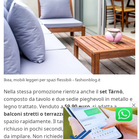
Ikea, mobili leggeri per spazi flessibili – fashionblog.it
Nella stessa promozione rientra anche il
set Tärnö
,
composto da tavolo e due sedie pieghevoli in metallo e
legno trattato. Venduto a
59,90 euro
, si adatta a
balconi stretti o terrazze anguste
, dove serve liberare
spazio rapidamente. Il tavolo quadrato può essere
richiuso in pochi secondi, le sedie sono leggere e facili
da impilare. Non richiede manutenzioni complesse.