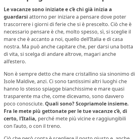
Le vacanze sono iniziate e c’è chi già inizia a
guardarsi
attorno per iniziare a pensare dove poter
trascorrere i giorni di ferie che si è prescelto. Ciò che è
necessario pensare è che, molto spesso, sì, si sceglie il
mare che è accanto a noi, quello dell’Italia e di casa
nostra. Ma può anche capitare che, per darsi una botta
di vita, si scelga di andare altrove, magari anche
all’estero.
Non è sempre detto che mare cristallino sia sinonimo di
Isole Maldive, anzi. Ci sono tantissimi altri luoghi che
hanno lo stesso spiagge bianchissime e mare quasi
trasparente ma che, come dicevamo, sono davvero
poco conosciute.
Quali sono? Scopriamole insieme.
Fra le mete più gettonate per le tue vacanze c’è, di
certo, l’Italia,
perché mete più vicine e raggiungibili
con l’auto, o con il treno.
Ciò che però conta è scegliere il posto giusto e, anche,