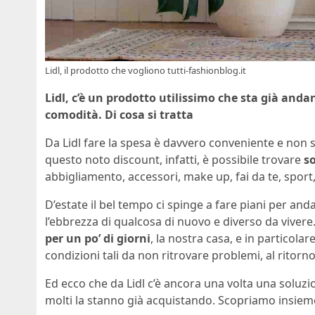
Lidl, il prodotto che vogliono tutti-fashionblog.it
Lidl, c’è un prodotto utilissimo che sta già andan
comodità. Di cosa si tratta
Da Lidl fare la spesa è davvero conveniente e non s
questo noto discount, infatti, è possibile trovare
s
abbigliamento, accessori, make up, fai da te, spor
D’estate il bel tempo ci spinge a fare piani per and
l’ebbrezza di qualcosa di nuovo e diverso da viver
per un po’ di giorni
, la nostra casa, e in particola
condizioni tali da non ritrovare problemi, al ritorno
Ed ecco che da Lidl c’è ancora una volta una soluzi
molti la stanno già acquistando. Scopriamo insieme 