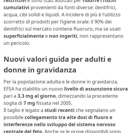
restrittivi
e sono stati adottati per
ridurre i rischi
cumulativi
provenienti da fonti diverse: dentifrici,
acqua, cibi solidi e liquidi. A incidere di più è l’utilizzo
scorretto di prodotti per l’igiene orale: il 90% dei
dentifrici sul mercato contiene fluoruro, ma se usati
superficialmente
e
non ingeriti
, non rappresentano
un pericolo.
Nuovi valori guida per adulti e
donne in gravidanza
Per la popolazione adulta e le donne in gravidanza,
EFSA ha stabilito un nuovo
livello di assunzione sicura
pari a
3,3 mg al giorno
, dimezzando la precedente
soglia di
7 mg
fissata nel 2005.
Il taglio è legato a
studi recenti
che segnalano un
possibile
collegamento tra alte dosi di fluoro e
interferenze nello sviluppo del sistema nervoso
centrale del feto
. Anche se le prove disponibili sono