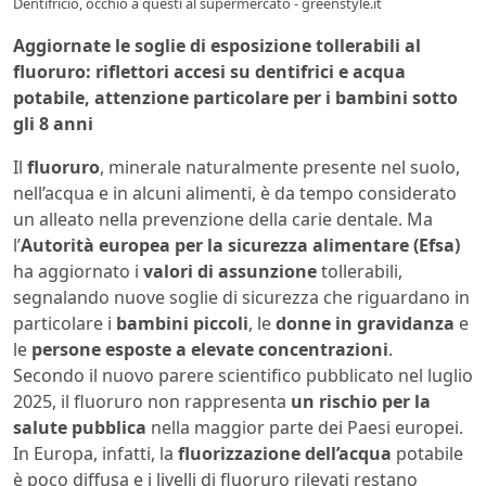
Dentifricio, occhio a questi al supermercato - greenstyle.it
Aggiornate le soglie di esposizione tollerabili al
fluoruro: riflettori accesi su dentifrici e acqua
potabile, attenzione particolare per i bambini sotto
gli 8 anni
Il
fluoruro
, minerale naturalmente presente nel suolo,
nell’acqua e in alcuni alimenti, è da tempo considerato
un alleato nella prevenzione della carie dentale. Ma
l’
Autorità europea per la sicurezza alimentare (Efsa)
ha aggiornato i
valori di assunzione
tollerabili,
segnalando nuove soglie di sicurezza che riguardano in
particolare i
bambini piccoli
, le
donne in gravidanza
e
le
persone esposte a elevate concentrazioni
.
Secondo il nuovo parere scientifico pubblicato nel luglio
2025, il fluoruro non rappresenta
un rischio per la
salute pubblica
nella maggior parte dei Paesi europei.
In Europa, infatti, la
fluorizzazione dell’acqua
potabile
è poco diffusa e i livelli di fluoruro rilevati restano