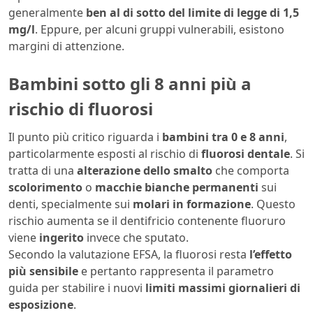
generalmente
ben al di sotto del limite di legge di 1,5
mg/l
. Eppure, per alcuni gruppi vulnerabili, esistono
margini di attenzione.
Bambini sotto gli 8 anni più a
rischio di fluorosi
Il punto più critico riguarda i
bambini tra 0 e 8 anni
,
particolarmente esposti al rischio di
fluorosi dentale
. Si
tratta di una
alterazione dello smalto
che comporta
scolorimento
o
macchie bianche permanenti
sui
denti, specialmente sui
molari in formazione
. Questo
rischio aumenta se il dentifricio contenente fluoruro
viene
ingerito
invece che sputato.
Secondo la valutazione EFSA, la fluorosi resta
l’effetto
più sensibile
e pertanto rappresenta il parametro
guida per stabilire i nuovi
limiti massimi giornalieri di
esposizione
.