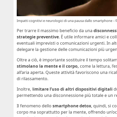
Impatti cognitivi e neurologici di una pausa dallo smartphone – f
Per trarre il massimo beneficio da una
disconnessi
strategie preventive
. È utile informare amici e col
eventuali imprevisti o comunicazioni urgenti. In a
delegare la gestione delle comunicazioni più urgen
Oltre a ciò, è importante sostituire il tempo soli
stimolano la mente e il corpo,
come la lettura, l’e
all’aria aperta. Queste attività favoriscono una rica
di rilassamento.
Inoltre, l
imitare l’uso di altri dispositivi digitali
du
permettendo una disconnessione più totale e un re
Il fenomeno dello
smartphone detox
, quindi, si 
corpo ma soprattutto per la mente, offrendo un’occ