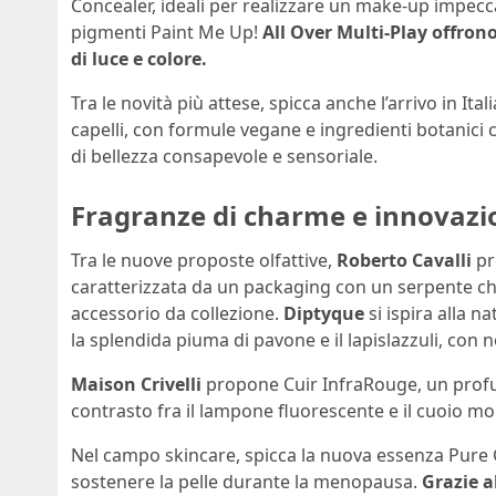
Concealer, ideali per realizzare un make-up impeccab
pigmenti Paint Me Up!
All Over Multi-Play offron
di luce e colore.
Tra le novità più attese, spicca anche l’arrivo in Ital
capelli, con formule vegane e ingredienti botanici
di bellezza consapevole e sensoriale.
Fragranze di charme e innovazi
Tra le nuove proposte olfattive,
Roberto Cavalli
pr
caratterizzata da un packaging con un serpente che
accessorio da collezione.
Diptyque
si ispira alla 
la splendida piuma di pavone e il lapislazzuli, con n
Maison Crivelli
propone Cuir InfraRouge, un profu
contrasto fra il lampone fluorescente e il cuoio m
Nel campo skincare, spicca la nuova essenza Pure 
sostenere la pelle durante la menopausa.
Grazie a