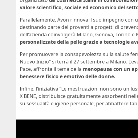
organizzato
da Cosmetica Italia in collaborazion
valore scientifico, sociale ed economico del sett
Parallelamente, Avon rinnova il suo impegno con un
destinando parte dei proventi a progetti di prevenzi
dell’azienda coinvolgerà Milano, Genova, Torino e 
personalizzate della pelle grazie a tecnologie a
Per promuovere la consapevolezza sulla salute fe
Nuovo Inizio” si terrà il 27 settembre a Milano. L’e
Pace, affronta il tema della
menopausa con un appr
benessere fisico e emotivo delle donne.
Infine, l’iniziativa “Le mestruazioni non sono un l
X BENE, distribuisce gratuitamente assorbenti nell
su sessualità e igiene personale, per abbattere tabù