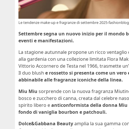
Le tendenze make-up e fragranze di settembre 2025-fashionblog.
Settembre segna un nuovo inizio per il mondo be
eventi e manifestazioni.
La stagione autunnale propone un ricco ventaglio 
alla gardenia con una collezione limitata Flora Make
Vittorio Accornero de Testa nel 1966, trasmette un’e
Il duo blush
e rossetto si presenta come un vero 
abbinabile alle fragranze iconiche della linea.
Miu Miu
sorprende con la nuova fragranza Miutin
bosco e zucchero di canna, creata dal celebre nas
spirito libero e
anticonformista della donna Miu 
fondo di vaniglia bourbon e patchouli.
Dolce&Gabbana Beauty
amplia la sua gamma con l