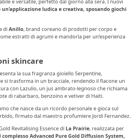
ile e versatile, perfetto dal giorno alla sera. I nuovi
o un’applicazione ludica e creativa, sposando giochi
ia di
Anillo
, brand coreano di prodotti per corpo e
 come estratti di agrumi e mandorla per un’esperienza
oni skincare
esenta la sua fragranza gioiello Serpentine,
 si trasforma in un bracciale, rendendo il flacone un
natura con Lazulio, un jus ambrato-legnoso che richiama
ote di rabarbaro, benzoino e vetiver di Haiti.
mo che nasce da un ricordo personale e gioca sul
orbido, firmato dal maestro profumiere Jordi Fernandez.
Gold Revitalising Essence di
La Prairie
, realizzata per
l complesso Advanced Pure Gold Diffusion System,