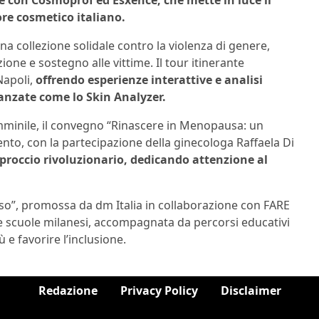
e con Cosmoprof ed Esxence, che mette in luce il
ore cosmetico italiano.
a collezione solidale contro la violenza di genere,
one e sostegno alle vittime. Il tour itinerante
Napoli,
offrendo esperienze interattive e analisi
vanzate come lo Skin Analyzer.
mminile, il convegno “Rinascere in Menopausa: un
vento, con la partecipazione della ginecologa Raffaela Di
occio rivoluzionario, dedicando attenzione al
usso”, promossa da dm Italia in collaborazione con FARE
e scuole milanesi, accompagnata da percorsi educativi
 e favorire l’inclusione.
Redazione
Privacy Policy
Disclaimer