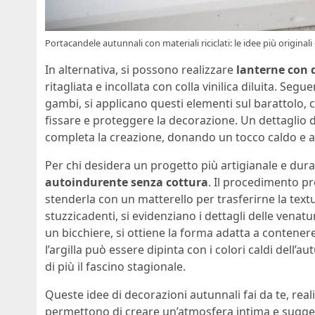
Portacandele autunnali con materiali riciclati: le idee più originali
In alternativa, si possono realizzare
lanterne con 
ritagliata e incollata con colla vinilica diluita. S
gambi, si applicano questi elementi sul barattolo, c
fissare e proteggere la decorazione. Un dettaglio d
completa la creazione, donando un tocco caldo e a
Per chi desidera un progetto più artigianale e dura
autoindurente senza cottura
. Il procedimento pr
stenderla con un matterello per trasferirne la tex
stuzzicadenti, si evidenziano i dettagli delle venat
un bicchiere, si ottiene la forma adatta a contener
l’argilla può essere dipinta con i colori caldi dell’
di più il fascino stagionale.
Queste idee di decorazioni autunnali fai da te, realiz
permettono di creare un’atmosfera intima e suggesti