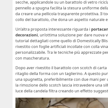
secche, applicandole su un barattolo di vetro riciclat
pennello a spugna facilita la stesura uniforme della 
da creare una pellicola trasparente protettiva. Il t
collo del barattolo, che dona un aspetto naturale e 
Un’altra proposta interessante riguarda i
portacand
decorazioni
, un’ottima soluzione per dare nuova vi
tutorial dettagliati come quello di Domestically Bli
rivestito con foglie artificiali incollate con colla v
personalizzabile. Tra le tecniche più apprezzate per 
con mascheratura.
Dopo aver rivestito il barattolo con scotch di carta
ritaglio della forma con un taglierino. A questo punt
una spugnetta, preferibilmente con due mani per u
la rimozione dello scotch lascia intravedere una sil
luce della candela filtra creando un effetto suggest