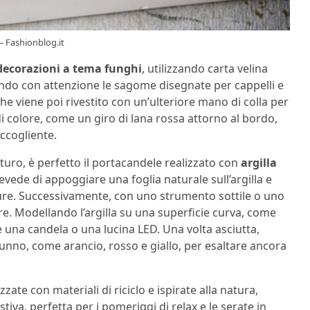
 – Fashionblog.it
decorazioni a tema funghi
, utilizzando carta velina
eguendo con attenzione le sagome disegnate per cappelli e
he viene poi rivestito con un’ulteriore mano di colla per
i colore, come un giro di lana rossa attorno al bordo,
ccogliente.
turo, è perfetto il portacandele realizzato con
argilla
evede di appoggiare una foglia naturale sull’argilla e
ture. Successivamente, con uno strumento sottile o uno
ure. Modellando l’argilla su una superficie curva, come
e una candela o una lucina LED. Una volta asciutta,
autunno, come arancio, rosso e giallo, per esaltare ancora
zate con materiali di riciclo e ispirate alla natura,
va, perfetta per i pomeriggi di relax e le serate in