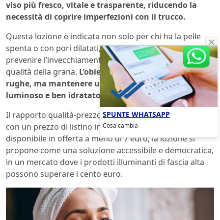
viso più fresco, vitale e trasparente, riducendo la
necessità di coprire imperfezioni con il trucco.
Questa lozione è indicata non solo per chi ha la pelle
spenta o con pori dilatati, ma anche per chi desidera
prevenire l’invecchiamento cutaneo migliorando la
qualità della grana.
L’obiettivo non è eliminare tutte le
rughe, ma mantenere un incarnato uniforme,
luminoso e ben idratato.
SPUNTE WHATSAPP
Il rapporto qualità-prezzo è un ulteriore punto di forza:
Cosa cambia
con un prezzo di listino intorno a 9,99 euro, spesso
disponibile in offerta a meno di 7 euro, la lozione si
propone come una soluzione accessibile e democratica,
in un mercato dove i prodotti illuminanti di fascia alta
possono superare i cento euro.