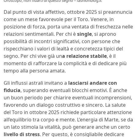
Oroscopo, non fidarti di questo segno – fashionblog.it
Dal punto di vista affettivo, ottobre 2025 si preannuncia
come un mese favorevole per il Toro. Venere, in
posizione di forza, porta una ventata di freschezza nelle
relazioni sentimentali. Per chi è
single
, si aprono
possibilità di incontri significativi, con persone che
rispecchiano i valori di lealtà e concretezza tipici del
segno. Per chi vive già un
a relazione stabile
, è il
momento di rafforzare la complicità e di dedicare più
tempo alla persona amata.
Gli influssi astrali invitano a
lasciarsi andare con
fiducia
, superando eventuali blocchi emotivi. È anche
un buon periodo per chiarire eventuali incomprensioni,
favorendo un dialogo costruttivo e sincero. La salute
del Toro in ottobre 2025 richiede particolare attenzione
all’equilibrio tra corpo e mente. L’energia di Marte, se da
un lato stimola la vitalità, può generare anche un certo
livello di stress
. Per questo, è consigliabile dedicare