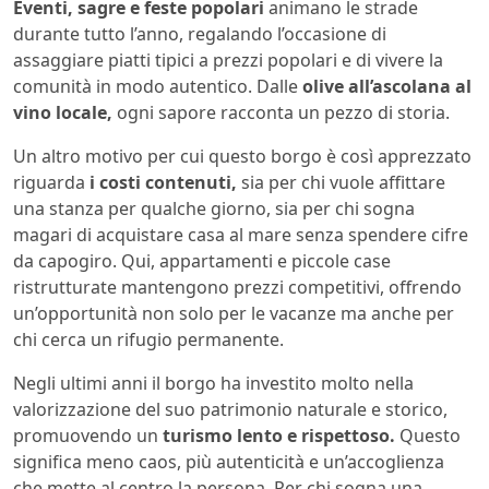
Eventi, sagre e feste popolari
animano le strade
durante tutto l’anno, regalando l’occasione di
assaggiare piatti tipici a prezzi popolari e di vivere la
comunità in modo autentico. Dalle
olive all’ascolana al
vino locale,
ogni sapore racconta un pezzo di storia.
Un altro motivo per cui questo borgo è così apprezzato
riguarda
i costi contenuti,
sia per chi vuole affittare
una stanza per qualche giorno, sia per chi sogna
magari di acquistare casa al mare senza spendere cifre
da capogiro. Qui, appartamenti e piccole case
ristrutturate mantengono prezzi competitivi, offrendo
un’opportunità non solo per le vacanze ma anche per
chi cerca un rifugio permanente.
Negli ultimi anni il borgo ha investito molto nella
valorizzazione del suo patrimonio naturale e storico,
promuovendo un
turismo lento e rispettoso.
Questo
significa meno caos, più autenticità e un’accoglienza
che mette al centro la persona. Per chi sogna una