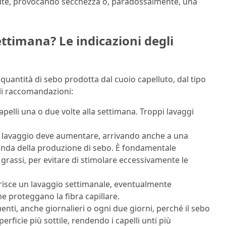
a cute, provocando secchezza o, paradossalmente, una
ettimana? Le indicazioni degli
 quantità di sebo prodotta dal cuoio capelluto, dal tipo
pali raccomandazioni:
 capelli una o due volte alla settimana. Troppi lavaggi
l lavaggio deve aumentare, arrivando anche a una
conda della produzione di sebo. È fondamentale
i grassi, per evitare di stimolare eccessivamente le
isce un lavaggio settimanale, eventualmente
he proteggano la fibra capillare.
enti, anche giornalieri o ogni due giorni, perché il sebo
rficie più sottile, rendendo i capelli unti più