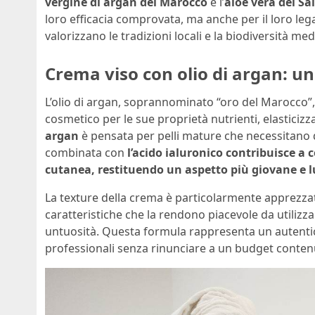
vergine di argan del Marocco
e l’
aloe vera del Sa
loro efficacia comprovata, ma anche per il loro lega
valorizzano le tradizioni locali e la biodiversità me
Crema viso con olio di argan: u
L’olio di argan, soprannominato “oro del Marocco”, 
cosmetico per le sue proprietà nutrienti, elasticizz
argan
è pensata per pelli mature che necessitano 
combinata con
l’acido ialuronico contribuisce a 
cutanea, restituendo un aspetto più giovane e 
La texture della crema è particolarmente apprezzat
caratteristiche che la rendono piacevole da utiliz
untuosità. Questa formula rappresenta un autentico 
professionali senza rinunciare a un budget conten