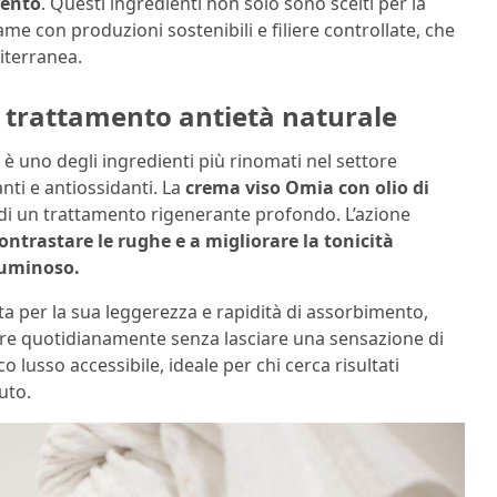
lento
. Questi ingredienti non solo sono scelti per la
me con produzioni sostenibili e filiere controllate, che
diterranea.
n trattamento antietà naturale
è uno degli ingredienti più rinomati nel settore
anti e antiossidanti. La
crema viso Omia con olio di
di un trattamento rigenerante profondo. L’azione
contrastare le rughe e a migliorare la tonicità
luminoso.
a per la sua leggerezza e rapidità di assorbimento,
zare quotidianamente senza lasciare una sensazione di
lusso accessibile, ideale per chi cerca risultati
uto.