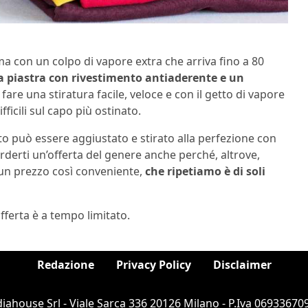
 ma con un colpo di vapore extra che arriva fino a 80
 piastra con rivestimento antiaderente e un
 fare una stiratura facile, veloce e con il getto di vapore
ficili sul capo più ostinato.
utto può essere aggiustato e stirato alla perfezione con
rderti un’offerta del genere anche perché, altrove,
d un prezzo così conveniente,
che ripetiamo è di soli
offerta è a tempo limitato.
Redazione
Privacy Policy
Disclaimer
ahouse Srl - Viale Sarca 336 20126 Milano - P.Iva 069336709