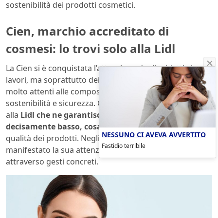
sostenibilità dei prodotti cosmetici.
Cien, marchio accreditato di
cosmesi: lo trovi solo alla Lidl
La Cien si è conquistata l’attenzione degli addetti ai
lavori, ma soprattutto dei consumatori che oggi sono
molto attenti alle composizione e al rispetto della
sostenibilità e sicurezza. Gli articoli sono venduti solo
alla
Lidl che ne garantisce un prezzo competitivo e
decisamente basso, cosa che non pregiudica
la
NESSUNO CI AVEVA AVVERTITO
qualità dei prodotti. Negli ultimi anni Lidl ha anche
Fastidio terribile
manifestato la sua attenzione ai valori della sostenibilità
attraverso gesti concreti.