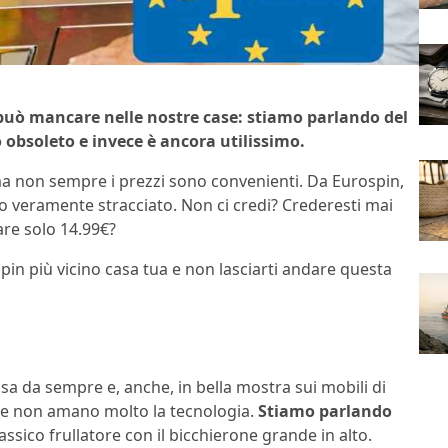
 può mancare nelle nostre case: stiamo parlando del
obsoleto e invece è ancora utilissimo.
 non sempre i prezzi sono convenienti. Da Eurospin,
zzo veramente stracciato. Non ci credi? Crederesti mai
are solo 14.99€?
spin più vicino casa tua e non lasciarti andare questa
a da sempre e, anche, in bella mostra sui mobili di
se non amano molto la tecnologia.
Stiamo parlando
lassico frullatore con il bicchierone grande in alto.