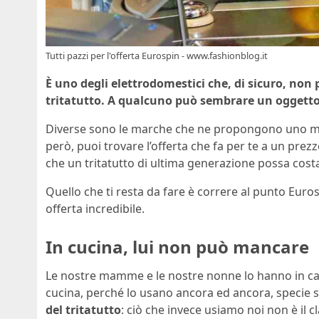
Tutti pazzi per l'offerta Eurospin - www.fashionblog.it
È uno degli elettrodomestici che, di sicuro, non
tritatutto. A qualcuno può sembrare un oggetto 
Diverse sono le marche che ne propongono uno ma
però, puoi trovare l’offerta che fa per te a un pre
che un tritatutto di ultima generazione possa cost
Quello che ti resta da fare è correre al punto Euro
offerta incredibile.
In cucina, lui non può mancare
Le nostre mamme e le nostre nonne lo hanno in cas
cucina, perché lo usano ancora ed ancora, specie 
del tritatutto
: ciò che invece usiamo noi non è il c