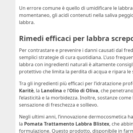
Un errore comune è quello di umidificare le labbra 
momentaneo, gli acidi contenuti nella saliva peggio
labbra.
Rimedi efficaci per labbra screp
Per contrastare e prevenire i danni causati dal fre
semplici strategie di cura quotidiana. L’uso frequen
labbra con ingredienti naturali è altamente consig
protettivo che limita la perdita di acqua e ripara le
Tra gli ingredienti più efficaci per l’idratazione p
Karitè
, la
Lanolina
e l’
Olio di Oliva
, che penetrano
l’elasticità e la morbidezza. Inoltre, sostanze come
sensazione di freschezza e sollievo.
Negli ultimi anni, l’innovazione dermocosmetica ha
la
Pomata Trattamento Labbra Blistex
, che abbi
formulazione. Questo prodotto, disponibile in far