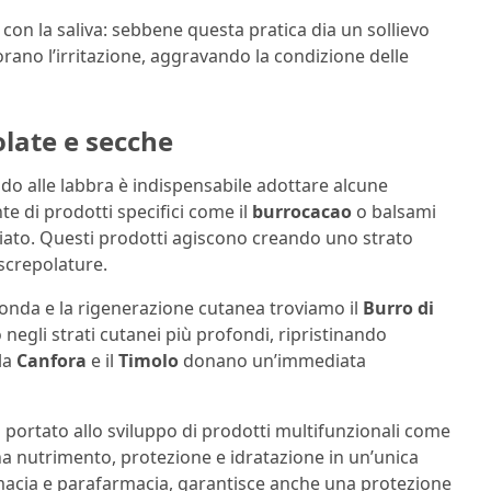
con la saliva: sebbene questa pratica dia un sollievo
rano l’irritazione, aggravando la condizione delle
olate e secche
ddo alle labbra è indispensabile adottare alcune
te di prodotti specifici come il
burrocacao
o balsami
liato. Questi prodotti agiscono creando uno strato
 screpolature.
rofonda e la rigenerazione cutanea troviamo il
Burro di
 negli strati cutanei più profondi, ripristinando
 la
Canfora
e il
Timolo
donano un’immediata
 portato allo sviluppo di prodotti multifunzionali come
na nutrimento, protezione e idratazione in un’unica
macia e parafarmacia, garantisce anche una protezione