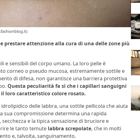
fashionblog.it)
e prestare attenzione alla cura di una delle zone più
li e sensibili del corpo umano. La loro pelle è
trato corneo o pseudo mucosa, estremamente sottile e
nto di difesa, non garantisce una barriera protettiva
po.
Questa peculiarità fa sì che i capillari sanguigni
il loro caratteristico colore rosato.
m idrolipidico delle labbra, una sottile pellicola che aiuta
. La sua compromissione determina una rapida
, secchezza e la tipica sensazione di bruciore e
rire le tanto temute
labbra screpolate
, che in molti
nto e, talvolta, sanguinamento.