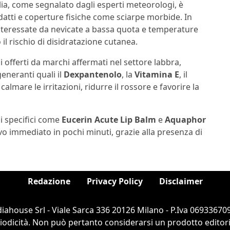
alia, come segnalato dagli esperti meteorologi, è
atti e coperture fisiche come sciarpe morbide. In
 interessate da nevicate a bassa quota e temperature
il rischio di disidratazione cutanea.
 offerti da marchi affermati nel settore labbra,
generanti quali il
Dexpantenolo
, la
Vitamina E
, il
r calmare le irritazioni, ridurre il rossore e favorire la
i specifici come
Eucerin Acute Lip Balm
e
Aquaphor
vo immediato in pochi minuti, grazie alla presenza di
Redazione
Privacy Policy
Disclaimer
ahouse Srl - Viale Sarca 336 20126 Milano - P.Iva 069336709
dicità. Non può pertanto considerarsi un prodotto editorial