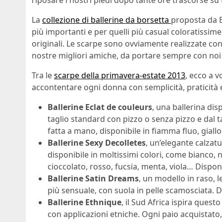
riposare i nostri piedi dopo tante ore trascorse su t
La
collezione di ballerine da borsetta
proposta da B
più importanti e per quelli più casual coloratissim
originali. Le scarpe sono ovviamente realizzate con
nostre migliori amiche, da portare sempre con noi
Tra le
scarpe della primavera-estate 2013
, ecco a v
accontentare ogni donna con semplicità, praticità e
Ballerine Eclat de couleurs
, una ballerina dis
taglio standard con pizzo o senza pizzo e dal t
fatta a mano, disponibile in fiamma fluo, giallo,
Ballerine Sexy Decolletes
, un’elegante calzat
disponibile in moltissimi colori, come bianco, n
cioccolato, rosso, fucsia, menta, viola… Dispon
Ballerine Satin Dreams
, un modello in raso, l
più sensuale, con suola in pelle scamosciata. D
Ballerine Ethnique
, il Sud Africa ispira quest
con applicazioni etniche. Ogni paio acquistato