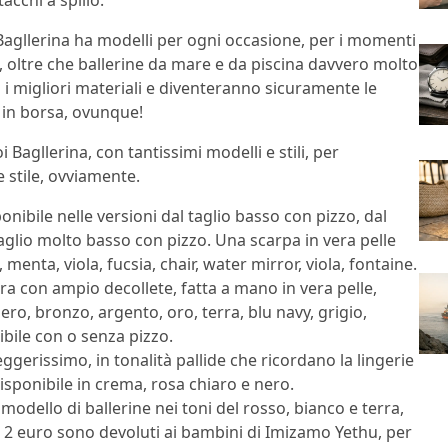
acchi a spillo.
agllerina ha modelli per ogni occasione, per i momenti
e, oltre che ballerine da mare e da piscina davvero molto
 i migliori materiali e diventeranno sicuramente le
 in borsa, ovunque!
oi Bagllerina, con tantissimi modelli e stili, per
 stile, ovviamente.
ponibile nelle versioni dal taglio basso con pizzo, dal
aglio molto basso con pizzo. Una scarpa in vera pelle
 menta, viola, fucsia, chair, water mirror, viola, fontaine.
ura con ampio decollete, fatta a mano in vera pelle,
ero, bronzo, argento, oro, terra, blu navy, grigio,
ibile con o senza pizzo.
eggerissimo, in tonalità pallide che ricordano la lingerie
isponibile in crema, rosa chiaro e nero.
o modello di ballerine nei toni del rosso, bianco e terra,
, 2 euro sono devoluti ai bambini di Imizamo Yethu, per