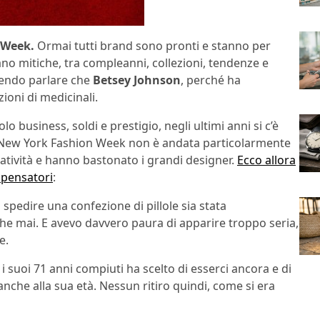
 Week.
Ormai tutti brand sono pronti e stanno per
no mitiche, tra compleanni, collezioni, tendenze e
acendo parlare che
Betsey Johnson
, perché ha
zioni di medicinali.
 business, soldi e prestigio, negli ultimi anni si c’è
la New York Fashion Week non è andata particolarmente
eatività e hanno bastonato i grandi designer.
Ecco allora
 pensatori
:
i spedire una confezione di pillole sia stata
 che mai. E avevo davvero paura di apparire troppo seria,
e.
 suoi 71 anni compiuti ha scelto di esserci ancora e di
nche alla sua età. Nessun ritiro quindi, come si era