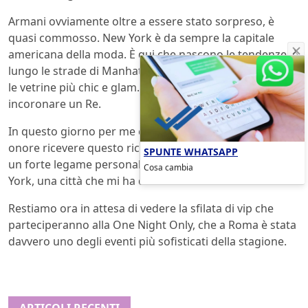
Armani ovviamente oltre a essere stato sorpreso, è
quasi commosso. New York è da sempre la capitale
americana della moda. È qui che nascono le tendenze, è
lungo le strade di Manhattan che si possono osservare
le vetrine più chic e glam. È un po’ quindi come
incoronare un Re.
In questo giorno per me così speciale, è un grande
onore ricevere questo riconoscimento, che conferma
SPUNTE WHATSAPP
un forte legame personale e professionale con New
Cosa cambia
York, una città che mi ha dato e continua a darmi tanto.
Restiamo ora in attesa di vedere la sfilata di vip che
parteciperanno alla One Night Only, che a Roma è stata
davvero uno degli eventi più sofisticati della stagione.
ARTICOLI RECENTI