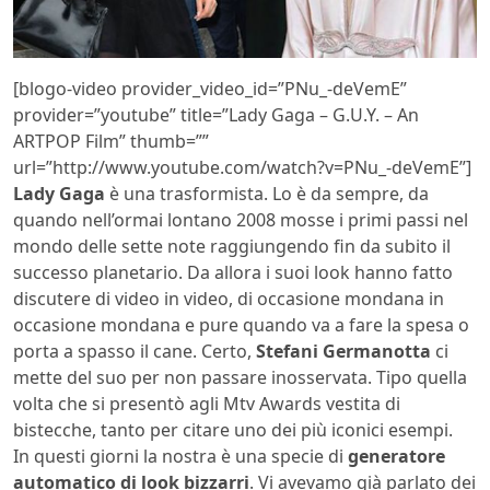
[blogo-video provider_video_id=”PNu_-deVemE”
provider=”youtube” title=”Lady Gaga – G.U.Y. – An
ARTPOP Film” thumb=””
url=”http://www.youtube.com/watch?v=PNu_-deVemE”]
Lady Gaga
è una trasformista. Lo è da sempre, da
quando nell’ormai lontano 2008 mosse i primi passi nel
mondo delle sette note raggiungendo fin da subito il
successo planetario. Da allora i suoi look hanno fatto
discutere di video in video, di occasione mondana in
occasione mondana e pure quando va a fare la spesa o
porta a spasso il cane. Certo,
Stefani Germanotta
ci
mette del suo per non passare inosservata. Tipo quella
volta che si presentò agli Mtv Awards vestita di
bistecche, tanto per citare uno dei più iconici esempi.
In questi giorni la nostra è una specie di
generatore
automatico di look bizzarri
. Vi avevamo già parlato dei