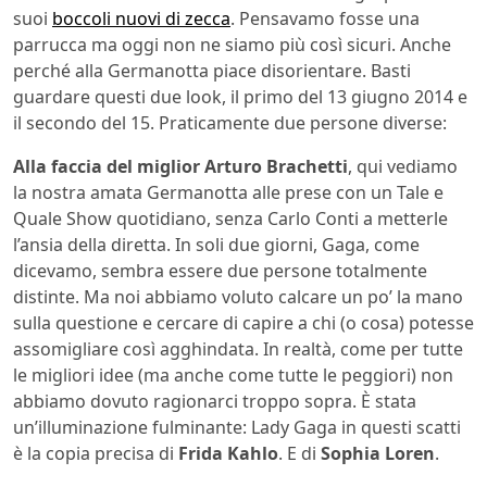
suoi
boccoli nuovi di zecca
. Pensavamo fosse una
parrucca ma oggi non ne siamo più così sicuri. Anche
perché alla Germanotta piace disorientare. Basti
guardare questi due look, il primo del 13 giugno 2014 e
il secondo del 15. Praticamente due persone diverse:
Alla faccia del miglior Arturo Brachetti
, qui vediamo
la nostra amata Germanotta alle prese con un Tale e
Quale Show quotidiano, senza Carlo Conti a metterle
l’ansia della diretta. In soli due giorni, Gaga, come
dicevamo, sembra essere due persone totalmente
distinte. Ma noi abbiamo voluto calcare un po’ la mano
sulla questione e cercare di capire a chi (o cosa) potesse
assomigliare così agghindata. In realtà, come per tutte
le migliori idee (ma anche come tutte le peggiori) non
abbiamo dovuto ragionarci troppo sopra. È stata
un’illuminazione fulminante: Lady Gaga in questi scatti
è la copia precisa di
Frida Kahlo
. E di
Sophia Loren
.