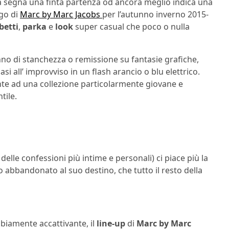
ata segna una finta partenza od ancora meglio indica una
ogo di
Marc by Marc Jacobs
per l’autunno inverno 2015-
betti
,
parka
e
look
super casual che poco o nulla
o di stanchezza o remissione su fantasie grafiche,
 all’ improvviso in un flash arancio o blu elettrico.
ronte ad una collezione particolarmente giovane e
tile.
elle confessioni più intime e personali) ci piace più la
to abbandonato al suo destino, che tutto il resto della
bbiamente accattivante, il
line-up
di
Marc by Marc