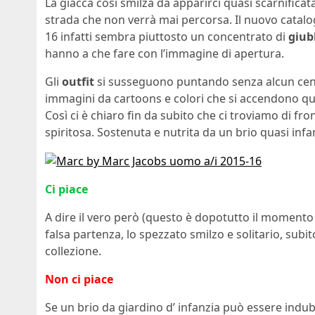
La giacca così smilza da apparirci quasi scarnific
strada che non verrà mai percorsa. Il nuovo catal
16 infatti sembra piuttosto un concentrato di
giub
hanno a che fare con l’immagine di apertura.
Gli
outfit
si susseguono puntando senza alcun cenn
immagini da cartoons e colori che si accendono quasi
Così ci è chiaro fin da subito che ci troviamo di f
spiritosa. Sostenuta e nutrita da un brio quasi infan
Ci piace
A dire il vero però (questo è dopotutto il momento d
falsa partenza, lo spezzato smilzo e solitario, subi
collezione.
Non ci piace
Se un brio da giardino d’ infanzia può essere indu