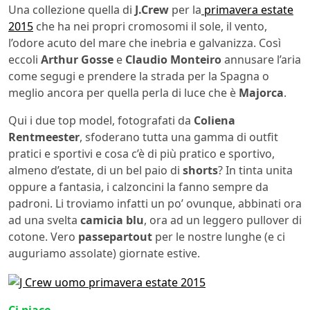
Una collezione quella di
J.Crew
per la
primavera estate
2015
che ha nei propri cromosomi il sole, il vento,
l’odore acuto del mare che inebria e galvanizza. Così
eccoli
Arthur Gosse
e
Claudio Monteiro
annusare l’aria
come segugi e prendere la strada per la Spagna o
meglio ancora per quella perla di luce che è
Majorca
.
Qui i due top model, fotografati da
Coliena
Rentmeester
, sfoderano tutta una gamma di outfit
pratici e sportivi e cosa c’è di più pratico e sportivo,
almeno d’estate, di un bel paio di
shorts
? In tinta unita
oppure a fantasia, i calzoncini la fanno sempre da
padroni. Li troviamo infatti un po’ ovunque, abbinati ora
ad una svelta
camicia blu
, ora ad un leggero pullover di
cotone. Vero
passepartout
per le nostre lunghe (e ci
auguriamo assolate) giornate estive.