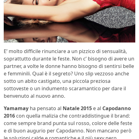
E’ molto difficile rinunciare a un pizzico di sensualità,
soprattutto durante le feste. Non c’ bisogno di avere un
partner, a volte le donne hanno bisogno di sentirsi belle
e femminili. Qual è il segreto? Uno slip vezzoso anche
sotto un abito castigato, una piccola preziosa
sottoveste o un indumento scaramantico per dare il
benvenuto al nuovo anno.
Yamamay
ha pensato al
Natale 2015
e al
Capodanno
2016
con quella malizia che contraddistingue il brand:
come sempre brand punta sul rosso, colore delle feste
e di buon augurio per Capodanno. Non mancano però
le soluzioni calde e romantiche e il più sexy nero.