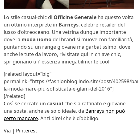
Lo stile casual-chic di
Officine Generale
ha questo volta
un ottimo interprete in
Barneys
, celebre retailer del
lusso d’oltreoceano. Una vetrina dunque importante
dove la
moda uomo
del brand si muove con familiarità,
puntando su un range giovane ma garbatissimo, dove
anche le tute da lavoro, rivisitate qui in chiave chic,
sprigionano un’ essenza innegabilmente cool.
[related layout=”big”
permalink=”https://fashionblog.lndo.site/post/402598/ba
la-moda-mare-piu-sofisticata-e-glam-del-2016″]
[/related]
Così se cercate un
casual
che sia raffinato e giovane
una sosta, anche se solo ideale, da
Banreys non può
certo mancare
. Anzi direi che è d’obbligo.
Via |
Pinterest