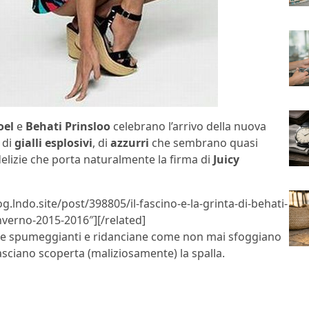
oel
e
Behati Prinsloo
celebrano l’arrivo della nuova
, di
gialli esplosivi
, di
azzurri
che sembrano quasi
 delizie che porta naturalmente la firma di
Juicy
g.lndo.site/post/398805/il-fascino-e-la-grinta-di-behati-
nverno-2015-2016″][/related]
re spumeggianti e ridanciane come non mai sfoggiano
asciano scoperta (maliziosamente) la spalla.