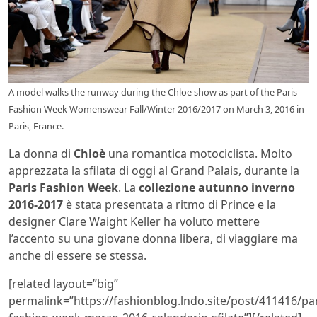
A model walks the runway during the Chloe show as part of the Paris
Fashion Week Womenswear Fall/Winter 2016/2017 on March 3, 2016 in
Paris, France.
La donna di
Chloè
una romantica motociclista. Molto
apprezzata la sfilata di oggi al Grand Palais, durante la
Paris Fashion Week
. La
collezione autunno inverno
2016-2017
è stata presentata a ritmo di Prince e la
designer Clare Waight Keller ha voluto mettere
l’accento su una giovane donna libera, di viaggiare ma
anche di essere se stessa.
[related layout=”big”
permalink=”https://fashionblog.lndo.site/post/411416/par