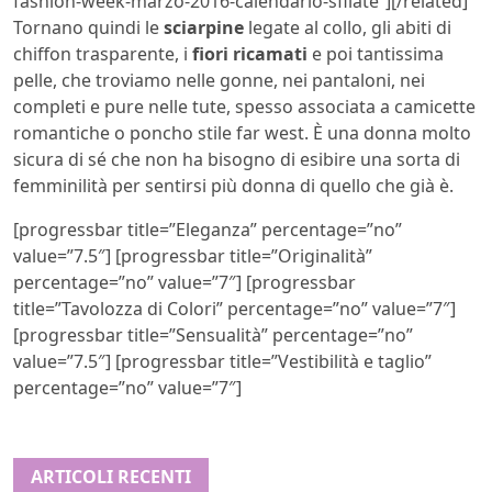
fashion-week-marzo-2016-calendario-sfilate”][/related]
Tornano quindi le
sciarpine
legate al collo, gli abiti di
chiffon trasparente, i
fiori ricamati
e poi tantissima
pelle, che troviamo nelle gonne, nei pantaloni, nei
completi e pure nelle tute, spesso associata a camicette
romantiche o poncho stile far west. È una donna molto
sicura di sé che non ha bisogno di esibire una sorta di
femminilità per sentirsi più donna di quello che già è.
[progressbar title=”Eleganza” percentage=”no”
value=”7.5″] [progressbar title=”Originalità”
percentage=”no” value=”7″] [progressbar
title=”Tavolozza di Colori” percentage=”no” value=”7″]
[progressbar title=”Sensualità” percentage=”no”
value=”7.5″] [progressbar title=”Vestibilità e taglio”
percentage=”no” value=”7″]
ARTICOLI RECENTI