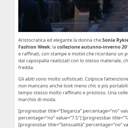
Aristocratica ed elegante la donna che
Sonia Rykie
Fashion Week
: la
collezione autunno-inverno 20
e raffinati, con stampe e motivi che ricordano un po’
dai capospalla realizzati con lo stesso materiale,
fredda.
Gli abiti sono molto sofisticati. Colpisce l’attenzi
non mancano anche look meno chic e più portabili 
tempo stesso molto raffinato e prezioso. Una colle
marchio di moda.
[progressbar title=”Eleganza” percentage=”no” valu
percentage=”no” value=”7.5″] [progressbar title=”T
[progressbar title=”Sensualità” percentage=”no” valu