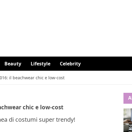
Beauty
Lifestyle
Celebrity
16: il beachwear chic e low-cost
A
achwear chic e low-cost
nea di costumi super trendy!