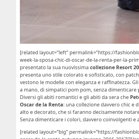
[related layout=”left” permalink=”https://fashionb
week-la-sposa-chic-di-oscar-de-la-renta-per-la-pri
presentato la sua nuovissima
collezione Resort 2
presenta uno stile colorato e sofisticato, con patc
vestono le modelle con eleganza e raffinatezza. Gli a
a mano, di simpatici pom pom, senza dimenticare 
Diversi gli abiti romantici e gli abiti da sera che
Pet
Oscar de la Renta
: una collezione davvero chic e d
alto e decorato, che si faranno decisamente notare
Senza dimenticare i colori, davvero coinvolgenti e a
[related layout=”big” permalink=”https://fashionb