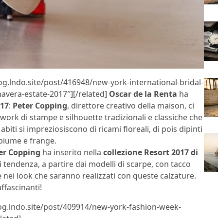
log.lndo.site/post/416948/new-york-international-bridal-
mavera-estate-2017″][/related]
Oscar de la Renta
ha
017
:
Peter Copping
, direttore creativo della maison, ci
hwork di stampe e silhouette tradizionali e classiche che
biti si impreziosiscono di ricami floreali, di pois dipinti
piume e frange.
er Copping
ha inserito nella
collezione Resort 2017 di
i tendenza, a partire dai modelli di scarpe, con tacco
 nei look che saranno realizzati con queste calzature.
ffascinanti!
log.lndo.site/post/409914/new-york-fashion-week-