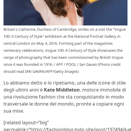
Britain's Catherine, Duchess of Cambridge, smiles on a visit the "Vogue
100: A Century of Style" exhibition at the National Portrait Gallery in
central London on May 4, 2016. Forming part of the magazines
centenary celebrations, Vogue 100: A Century of Style showcases the
range of photography that has been commissioned by British Vogue
since it was founded in 1916. / AFP / POOL / Ian Gavan (Photo credit
should read IAN GAVAN/AFP/Getty Images)
Lo abbiamo detto e lo ripetiamo, una delle icone di stile
degli ultimi anni è
Kate Middleton
, motore immobile di
una rivoluzione fashion che sta conquistando in modo
trasversale le donne del mondo, pronte a copiare ogni
sua mise.
[related layout=”big”
permalink=”https://fashionblog.lndo.site/post/197494/ka