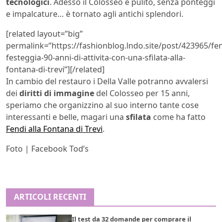
tecnologici
. Adesso il Colosseo è pulito, senza ponteggi
e impalcature… è tornato agli antichi splendori.
[related layout=”big”
permalink=”https://fashionblog.lndo.site/post/423965/fen
festeggia-90-anni-di-attivita-con-una-sfilata-alla-
fontana-di-trevi”][/related]
In cambio del restauro i Della Valle potranno avvalersi
dei
diritti di immagine
del Colosseo per 15 anni,
speriamo che organizzino al suo interno tante cose
interessanti e belle, magari una
sfilata
come ha fatto
Fendi alla Fontana di Trevi
.
Foto | Facebook Tod’s
ARTICOLI RECENTI
Il test da 32 domande per comprare il