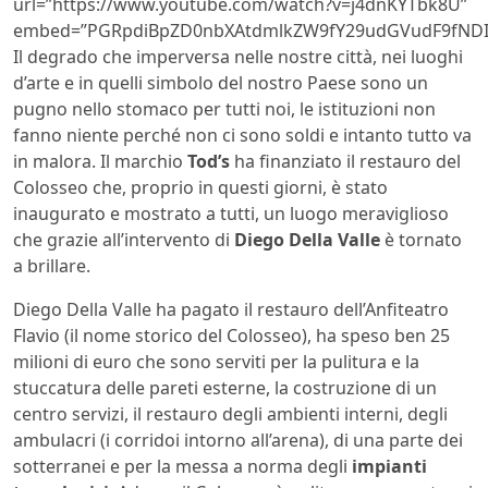
url=”https://www.youtube.com/watch?v=j4dnKYTbk8U”
embed=”PGRpdiBpZD0nbXAtdmlkZW9fY29udGVudF9fNDI
Il degrado che imperversa nelle nostre città, nei luoghi
d’arte e in quelli simbolo del nostro Paese sono un
pugno nello stomaco per tutti noi, le istituzioni non
fanno niente perché non ci sono soldi e intanto tutto va
in malora. Il marchio
Tod’s
ha finanziato il restauro del
Colosseo che, proprio in questi giorni, è stato
inaugurato e mostrato a tutti, un luogo meraviglioso
che grazie all’intervento di
Diego Della Valle
è tornato
a brillare.
Diego Della Valle ha pagato il restauro dell’Anfiteatro
Flavio (il nome storico del Colosseo), ha speso ben 25
milioni di euro che sono serviti per la pulitura e la
stuccatura delle pareti esterne, la costruzione di un
centro servizi, il restauro degli ambienti interni, degli
ambulacri (i corridoi intorno all’arena), di una parte dei
sotterranei e per la messa a norma degli
impianti