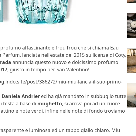
o profumo affascinante e frou frou che si chiama Eau
Parfum, lanciata nell’estate del 2015 su licenza di Coty,
Prada
annuncia questo nuovo e dolcissimo profumo
017
, giusto in tempo per San Valentino!
og.lndo.site/post/386272/miu-miu-lancia-il-suo-primo-
a
Daniela Andrier
ed ha già mandato in subbuglio tutte
i testa a base di
mughetto
, si arriva poi ad un cuore
attino e note verdi, infine nelle note di fondo troviamo
asparente e luminosa ed un tappo giallo chiaro. Miu