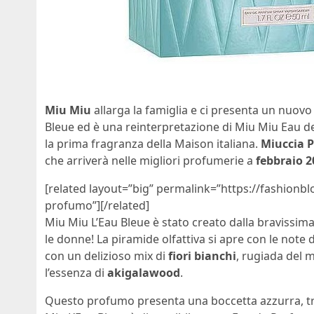
Miu Miu
allarga la famiglia e ci presenta un nuov
Bleue ed è una reinterpretazione di Miu Miu Eau de 
la prima fragranza della Maison italiana.
Miuccia 
che arriverà nelle migliori profumerie a
febbraio 2
[related layout=”big” permalink=”https://fashionbl
profumo”][/related]
Miu Miu L’Eau Bleue è stato creato dalla bravissim
le donne! La piramide olfattiva si apre con le note d
con un delizioso mix di
fiori bianchi
, rugiada del m
l’essenza di
akigalawood
.
Questo profumo presenta una boccetta azzurra, tr