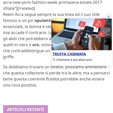
acra-new-york-fashion-week-primavera-estate-2017-
sfilate”][/related]
Reem Acra segue sempre la sua linea ed il suo stile
festoso e un po’
opulento
ma, allo stesso tempo, anche
essenziale, la donna è sempre al centro dei suoi abiti e
mai accade il contrario. Le linee sono leggere ed anche
gli abiti che potrebbero apparire più “pesanti” come
quelli in nero e
oro
, sono toccati da quella grazia gentile
che contraddistingue un po’ tutto il mondo di questa
TRUFFA CHIAMATA
griffe.
Ti chiamano e poi attaccano
Se dobbiamo trovare un difetto, possiamo ammettere
che questa collezione
si perde tra le altre, ma a pensarci
bene questa coerente fluidità potrebbe anche essere
una cosa positiva.
ARTICOLI RECENTI