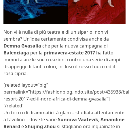
Non vi è nulla di più teatrale di un sipario, non vi
sembra? Un’idea certamente condivisa anche da
Demna Gvasalia
che per la nuova campagna di
Balenciaga
per la
primavera-estate 2017
ha fatto
immortalare le sue creazioni contro una serie di ampi
drappeggi di tanti colori, incluso il rosso fuoco ed il
rosa cipria.
[related layout=”big”
permalink=”https://fashionblog.lndo.site/post/435938/ba
resort-2017-ed-il-nord-africa-di-demna-gvasalia”]
[/related]
Un tocco di drammaticità glam – studiata attentamente
a tavolino – dove le varie
Sunniva Vaatevik
,
Amandine
Renard
e
Shujing Zhou
si stagliano ora inguainate in