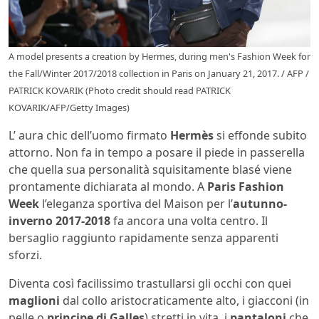
A model presents a creation by Hermes, during men's Fashion Week for
the Fall/Winter 2017/2018 collection in Paris on January 21, 2017. / AFP /
PATRICK KOVARIK (Photo credit should read PATRICK
KOVARIK/AFP/Getty Images)
L’ aura chic dell’uomo firmato
Hermès
si effonde subito
attorno. Non fa in tempo a posare il piede in passerella
che quella sua personalità squisitamente blasé viene
prontamente dichiarata al mondo. A
Paris Fashion
Week
l’eleganza sportiva del Maison per l’
autunno-
inverno 2017-2018
fa ancora una volta centro. Il
bersaglio raggiunto rapidamente senza apparenti
sforzi.
Diventa così facilissimo trastullarsi gli occhi con quei
maglioni
dal collo aristocraticamente alto, i giacconi (in
pelle o
principe di Galles
) stretti in vita, i
pantaloni
che