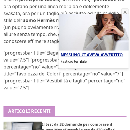
ora optano per una linea morbida e dolcemente
svasata, ora per un taglio più asciutto ed alla caviglia. Lo
stile dell’
uomo Hermès
mantiene ben saldo in pugno
(un pugno ovviamente rivestito di velluto) quella sua
allure senza tempo, che, grazie al cielo, non sembra
conoscere effimere stagioni.
[progressbar title=”Eleganza” percentage=”no”
NESSUNO CI AVEVA AVVERTITO
value=”7.5″] [progressbar title=”Originalità”
Fastidio terribile
percentage=”no” value=”7″] [progressbar
title=”Tavolozza dei Colori” percentage=”no” value=”7″]
[progressbar title=”Vestibilità e taglio” percentage=”no”
value=”7.5″]
ARTICOLI RECENTI
Il test da 32 domande per comprare il
nuovo MoonSwatch in oro da 570 dollari