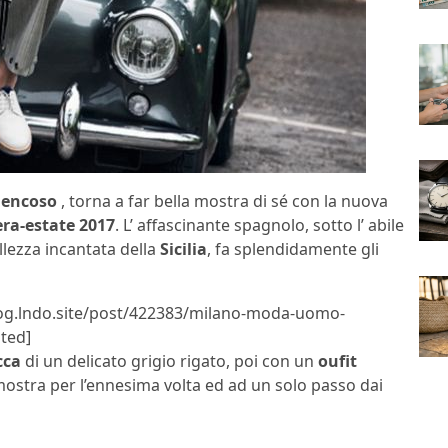
lencoso
, torna a far bella mostra di sé con la nuova
ra-estate 2017
. L’ affascinante spagnolo, sotto l’ abile
llezza incantata della
Sicilia
, fa splendidamente gli
blog.lndo.site/post/422383/milano-moda-uomo-
ted]
cca
di un delicato grigio rigato, poi con un
oufit
mostra per l’ennesima volta ed ad un solo passo dai