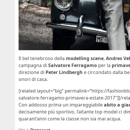
Il bel tenebroso della
modelling scene
,
Andres Ve
campagna di
Salvatore Ferragamo
per la
primave
direzione di
Peter Lindbergh
e circondato dalla be
onori di casa.
[related layout=”big” permalink=”https://fashion
salvatore-ferragamo-primavera-estate-2017″][/rela
Con addosso prima un impareggiabile
abito a gia
decisamente più sportivo, l’aitante top model ci di
quarant’anni come la classe non sia mai acqua.