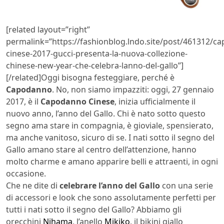
[related layout=”right”
permalink=”https://fashionblog.lndo.site/post/461312/c
cinese-2017-gucci-presenta-la-nuova-collezione-
chinese-new-year-che-celebra-lanno-del-gallo”]
[/related]Oggi bisogna festeggiare, perché è
Capodanno
. No, non siamo impazziti: oggi, 27 gennaio
2017, è il
Capodanno Cinese
, inizia ufficialmente il
nuovo anno, l’anno del Gallo. Chi è nato sotto questo
segno ama stare in compagnia, è gioviale, spensierato,
ma anche vanitoso, sicuro di se. I nati sotto il segno del
Gallo amano stare al centro dell’attenzione, hanno
molto charme e amano apparire belli e attraenti, in ogni
occasione.
Che ne dite di
celebrare l’anno del Gallo
con una serie
di accessori e look che sono assolutamente perfetti per
tutti i nati sotto il segno del Gallo? Abbiamo gli
orecchini
Nihama
, l’anello
Mikiko
, il bikini giallo