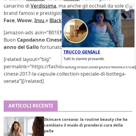
canarino di
Verdissima
, ma anche gli occhiali da sole di
brand famosi e prestigiosi nel settore come
Face à
Face
,
Woow
,
Invu
e
Blackfin
.
[amazon-ads asin=”B01EN3RGCY” layout=”buybox”]
Buon
Capodanno Cinese
a tutti e speriamo che sia un
anno del Gallo
fortunato!
TRUCCO GENIALE
[related layout=”big”
Tutti lo stanno provando
permalink=”https://fashionblog.lndo.site/post/460451/c
cinese-2017-la-capsule-collection-speciale-di-bottega-
veneta”][/related]
ARTICOLI RECENTI
Skincare coreana: la routine beauty che ha
cambiato il modo di prendersi cura della
pelle