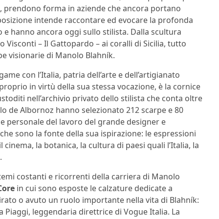
nese, prendono forma in aziende che ancora portano
sposizione intende raccontare ed evocare la profonda
o e hanno ancora oggi sullo stilista. Dalla scultura
sconti – Il Gattopardo – ai coralli di Sicilia, tutto
pe visionarie di Manolo Blahník.
game con l’Italia, patria dell’arte e dell’artigianato
roprio in virtù della sua stessa vocazione, è la cornice
oditi nell’archivio privato dello stilista che conta oltre
illo de Albornoz hanno selezionato 212 scarpe e 80
ne personale del lavoro del grande designer e
 che sono la fonte della sua ispirazione: le espressioni
il cinema, la botanica, la cultura di paesi quali l’Italia, la
.
emi costanti e ricorrenti della carriera di Manolo
Core
in cui sono esposte le calzature dedicate a
ato o avuto un ruolo importante nella vita di Blahník:
Piaggi, leggendaria direttrice di Vogue Italia. La