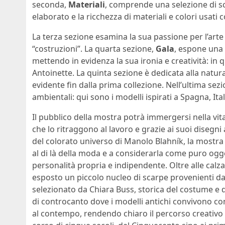
seconda,
Materiali
, comprende una selezione di sca
elaborato e la ricchezza di materiali e colori usati 
La terza sezione esamina la sua passione per l’arte 
“costruzioni”. La quarta sezione,
Gala
, espone una 
mettendo in evidenza la sua ironia e creatività: in
Antoinette. La quinta sezione è dedicata alla natu
evidente fin dalla prima collezione. Nell’ultima se
ambientali: qui sono i modelli ispirati a Spagna, Ita
Il pubblico della mostra potrà immergersi nella vita
che lo ritraggono al lavoro e grazie ai suoi disegni 
del colorato universo di Manolo Blahník, la mostra 
al di là della moda e a considerarla come puro ogg
personalità propria e indipendente. Oltre alle calz
esposto un piccolo nucleo di scarpe provenienti dal
selezionato da Chiara Buss, storica del costume e 
di controcanto dove i modelli antichi convivono co
al contempo, rendendo chiaro il percorso creativo c