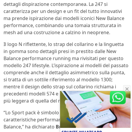
dettagli dispirazione contemporanea. La 247 si
caratterizza per un design e un fit del tutto innovativi
ma prende ispirazione dai modelli iconici New Balance
performance, combinando una tomaia strutturata in
mesh ad una costruzione a calzino in neoprene.
Il logo N riflettente, lo strap del collarino e la linguetta
in gomma sono dettagli presi in prestito dalle New
Balance performance running ma rivisitati per questo
modello 247 lifestyle. L’ispirazione ai modelli del passato
comprende anche il dettaglio asimmetrico sulla punta,
si tratta di un sottile riferimento al modello 1300;
mentre il design dello strap sul collarino richiama i
precedenti modelli 574 e 576; lintersuola è una versione
più leggera di quella del modello 998.
“Lo Sport pack è simbolo dell’innovazione e delle
caratteristiche performance del prodotto running New
Balance,” ha dichiarato
Brian Lynn, Senior Product
SPUNTE WHATSAPP