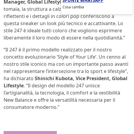
Manager, Global Lifestyle
. “Il mesh leggero della
Cosa cambia
tomaia, la struttura a calzino in neoprene, gli inserti
riflettenti e i dettagli in colori pop conferiscono a
questa sneaker un look più tecnico e accattivante. Lo
stile 247 è ideale tutti coloro che vogliono esprimere
liberamente il loro modo di essere nella quotidianità.”
“Il 247 è il primo modello realizzato per il nostro
concetto evoluzionario ‘Style of Your Life’. Un cenno al
nostro stile iconico ma con un importante passo avanti
nel rappresentare l’intersezione tra lo sport e lifestyle”,
ha dichiarato
Shinichi Kubota, Vice President, Global
Lifestyle
. “Il design del modello 247 unisce
l’artigianalità, la tecnologia, il comfort e la vestibilità
New Balance e offre la versatilità necessaria per il
consumatore moderno.”