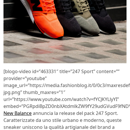
[blogo-video id=”463331″ title=”247 Sport” content=””
provider=”youtube”
image_url=”https://media.fashionblog.it/0/0c3/maxresdef
jpg.png” thumb_maxres=”1″
url=”https://www.youtube.com/watch?v=fYCJKYLlyYI”
embed=”PGRpdiBpZD0nbXAtdmlkZW9fY29udGVudF9fNDY
New Balance
annuncia la release del pack 247 Sport.
Caratterizzate da uno stile urbano e moderno, queste
sneaker uniscono la qualità artigianale del brand a