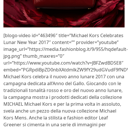
[blogo-video id=”463496″ title=”Michael Kors Celebrates
Lunar New Year 2017″ content=”” provider=”youtube”
image_url=”https://media.fashionblog.it/9/955/hqdefault-
jpg.png” thumb_maxres=”0″
url=”https://www.youtube.com/watch?v=JBFZwdBDSE8″
embed=”PGRpdiBpZD0nbXAtdmlkZW9fY29udGVudF9fNDY
Michael Kors celebra il nuovo anno lunare 2017 con una
campagna dedicata all’
Anno del Gallo. Giocando con le
tradizionali tonalità rosso e oro del nuovo anno lunare,
la campagna mostra i prodotti dedicati della collezione
MICHAEL Michael Kors e per la prima volta in assoluto,
svela anche un pezzo della nuova collezione Michael
Kors Mens. Anche la stilista e fashion editor Leaf
Greener si cimenta in una serie di immagini per