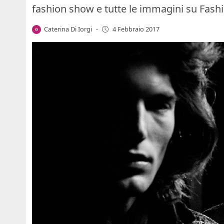
fashion show e tutte le immagini su Fash
Caterina Di Iorgi
-
4 Febbraio 2017