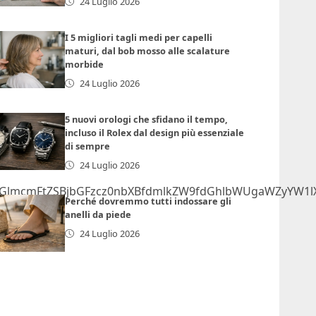
24 Luglio 2026
I 5 migliori tagli medi per capelli
maturi, dal bob mosso alle scalature
morbide
24 Luglio 2026
5 nuovi orologi che sfidano il tempo,
incluso il Rolex dal design più essenziale
di sempre
24 Luglio 2026
GlmcmFtZSBjbGFzcz0nbXBfdmlkZW9fdGhlbWUgaWZyYW1lX
Perché dovremmo tutti indossare gli
anelli da piede
24 Luglio 2026