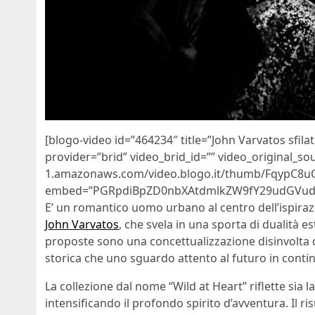
[blogo-video id=”464234″ title=”John Varvatos sfil
provider=”brid” video_brid_id=”” video_original_so
1.amazonaws.com/video.blogo.it/thumb/FqypC8uC
embed=”PGRpdiBpZD0nbXAtdmlkZW9fY29udGVud
E’ un romantico uomo urbano al centro dell’ispiraz
John Varvatos
, che svela in una sporta di dualità es
proposte sono una concettualizzazione disinvolta d
storica che uno sguardo attento al futuro in conti
La collezione dal nome “Wild at Heart” riflette sia l
intensificando il profondo spirito d’avventura. Il ris