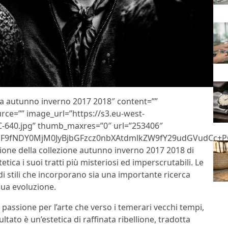
ata autunno inverno 2017 2018″ content=””
urce=”” image_url=”https://s3.eu-west-
-640.jpg” thumb_maxres=”0″ url=”253406″
F9fNDY0MjM0JyBjbGFzcz0nbXAtdmlkZW9fY29udGVudCc+P
ione della collezione autunno inverno 2017 2018 di
tetica i suoi tratti più misteriosi ed imperscrutabili. Le
i stili che incorporano sia una importante ricerca
nua evoluzione.
a passione per l’arte che verso i temerari vecchi tempi,
ultato è un’estetica di raffinata ribellione, tradotta