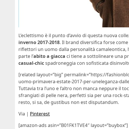
L’eclettismo è il punto d’avvio di questa nuova coll
inverno 2017-2018
. Il brand diversifica forse come
riflettori un uomo dalla personalità camaleontica, l
parte l’
abito a giacca
ci tiene a sottolineare una pr
casual-chic
spadroneggia con sofisticata disinvoltu
[related layout=”big” permalink=”https://fashionbl
uomo-primavera-estate-2017-per-uneleganza-dalle-
Tuttavia tra l’uno e l’altro non manca neppure il t
sfrangiati di pelle nera, perfetti sia per una rock-
resto, si sa, de gustibus non est disputandum.
Via |
Pinterest
[amazon-ads asin=”B01FK1TVE4″ layout=”buybox”]