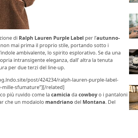
ezione di
Ralph Lauren Purple Label
per l’
autunno-
 non mai prima il proprio stile, portando sotto i
’indole ambivalente, lo spirito esplorativo. Se da una
opria intransigente eleganza, dall’ altra la tenuta
ra per due terzi del line-up.
og.lndo.site/post/424234/ralph-lauren-purple-label-
mille-sfumature”][/related]
occo più ruvido come la
camicia
da
cowboy
o i pantaloni
star che un modaiolo
mandriano
del
Montana
. Del