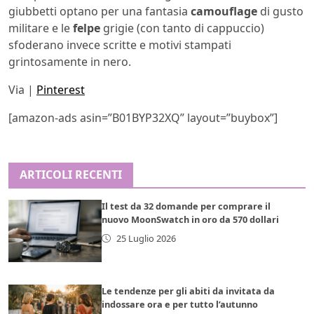
giubbetti optano per una fantasia
camouflage
di gusto
militare e le
felpe
grigie (con tanto di cappuccio)
sfoderano invece scritte e motivi stampati
grintosamente in nero.
Via |
Pinterest
[amazon-ads asin=”B01BYP32XQ” layout=”buybox”]
ARTICOLI RECENTI
Il test da 32 domande per comprare il
nuovo MoonSwatch in oro da 570 dollari
25 Luglio 2026
Le tendenze per gli abiti da invitata da
indossare ora e per tutto l’autunno