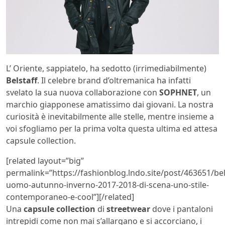
L’ Oriente, sappiatelo, ha sedotto (irrimediabilmente)
Belstaff
. Il celebre brand d’oltremanica ha infatti
svelato la sua nuova collaborazione con
SOPHNET
, un
marchio giapponese amatissimo dai giovani. La nostra
curiosità è inevitabilmente alle stelle, mentre insieme a
voi sfogliamo per la prima volta questa ultima ed attesa
capsule collection.
[related layout=”big”
permalink=”https://fashionblog.lndo.site/post/463651/bel
uomo-autunno-inverno-2017-2018-di-scena-uno-stile-
contemporaneo-e-cool”][/related]
Una
capsule collection
di
streetwear
dove i pantaloni
intrepidi come non mai s’allargano e si accorciano, i